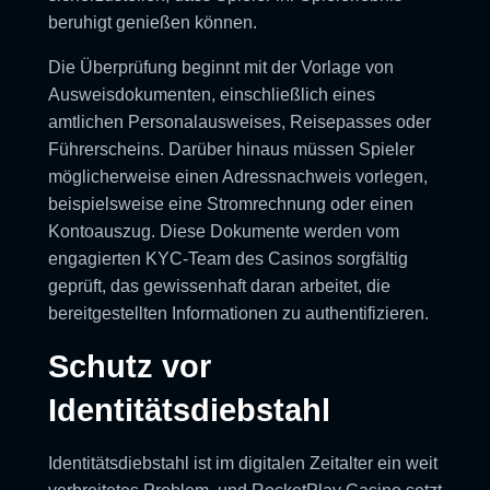
beruhigt genießen können.
Die Überprüfung beginnt mit der Vorlage von
Ausweisdokumenten, einschließlich eines
amtlichen Personalausweises, Reisepasses oder
Führerscheins. Darüber hinaus müssen Spieler
möglicherweise einen Adressnachweis vorlegen,
beispielsweise eine Stromrechnung oder einen
Kontoauszug. Diese Dokumente werden vom
engagierten KYC-Team des Casinos sorgfältig
geprüft, das gewissenhaft daran arbeitet, die
bereitgestellten Informationen zu authentifizieren.
Schutz vor
Identitätsdiebstahl
Identitätsdiebstahl ist im digitalen Zeitalter ein weit