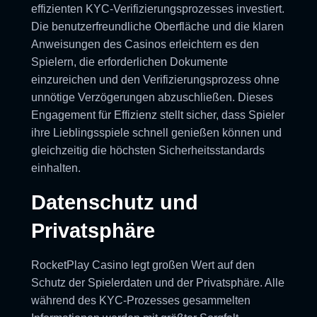
effizienten KYC-Verifizierungsprozesses investiert.
Die benutzerfreundliche Oberfläche und die klaren
Anweisungen des Casinos erleichtern es den
Spielern, die erforderlichen Dokumente
einzureichen und den Verifizierungsprozess ohne
unnötige Verzögerungen abzuschließen. Dieses
Engagement für Effizienz stellt sicher, dass Spieler
ihre Lieblingsspiele schnell genießen können und
gleichzeitig die höchsten Sicherheitsstandards
einhalten.
Datenschutz und
Privatsphäre
RocketPlay Casino legt großen Wert auf den
Schutz der Spielerdaten und der Privatsphäre. Alle
während des KYC-Prozesses gesammelten