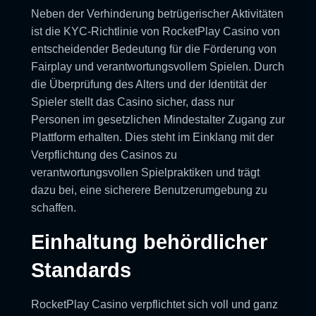
Neben der Verhinderung betrügerischer Aktivitäten
ist die KYC-Richtlinie von RocketPlay Casino von
entscheidender Bedeutung für die Förderung von
Fairplay und verantwortungsvollem Spielen. Durch
die Überprüfung des Alters und der Identität der
Spieler stellt das Casino sicher, dass nur
Personen im gesetzlichen Mindestalter Zugang zur
Plattform erhalten. Dies steht im Einklang mit der
Verpflichtung des Casinos zu
verantwortungsvollen Spielpraktiken und trägt
dazu bei, eine sicherere Benutzerumgebung zu
schaffen.
Einhaltung behördlicher
Standards
RocketPlay Casino verpflichtet sich voll und ganz