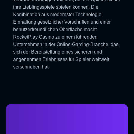
ihre Lieblingsspiele spielen können. Die
Kombination aus modernster Technologie,
Einhaltung gesetzlicher Vorschriften und einer
benutzerfreundlichen Oberfläche macht
RocketPlay Casino zu einem führenden
Unternehmen in der Online-Gaming-Branche, das
sich der Bereitstellung eines sicheren und
angenehmen Erlebnisses für Spieler weltweit
verschrieben hat.