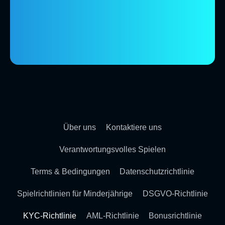
Über uns
Kontaktiere uns
Verantwortungsvolles Spielen
Terms & Bedingungen
Datenschutzrichtlinie
Spielrichtlinien für Minderjährige
DSGVO-Richtlinie
KYC-Richtlinie
AML-Richtlinie
Bonusrichtlinie