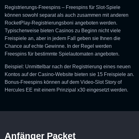
Registrierungs-Freespins – Freespins für Slot-Spiele
können sowohl separat als auch zusammen mit anderen
RocketPlay-Registrierungsboni angeboten werden.
Typischerweise bieten Casinos zu Beginn nicht viele
Freispiele an, aber in jedem Fall geben sie Ihnen die
Chance auf echte Gewinne. In der Regel werden
Freespins für bestimmte Spielautomaten angeboten.
Beispiel: Unmittelbar nach der Registrierung eines neuen
Kontos auf der Casino-Website bieten sie 15 Freispiele an.
Bonus-Freespins können auf dem Video-Slot Story of
Hercules EE mit einem Prinzipal x30 eingesetzt werden.
Anfänger Packet