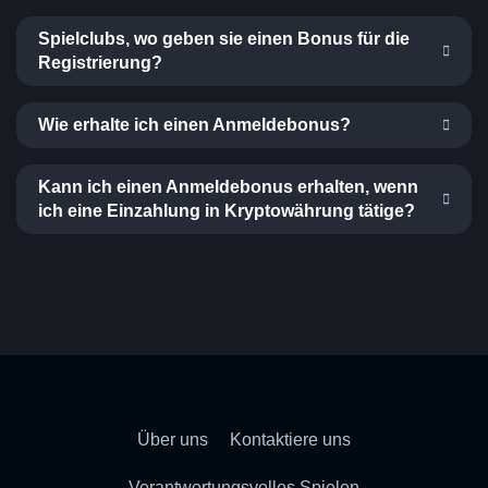
Spielclubs, wo geben sie einen Bonus für die
Registrierung?
Wie erhalte ich einen Anmeldebonus?
Kann ich einen Anmeldebonus erhalten, wenn
ich eine Einzahlung in Kryptowährung tätige?
Über uns
Kontaktiere uns
Verantwortungsvolles Spielen