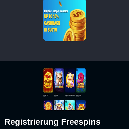
Registrierung Freespins