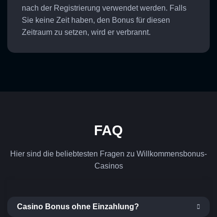
nach der Registrierung verwendet werden. Falls
Sie keine Zeit haben, den Bonus für diesen
Zeitraum zu setzen, wird er verbrannt.
FAQ
Hier sind die beliebtesten Fragen zu Willkommensbonus-
Casinos
Casino Bonus ohne Einzahlung?