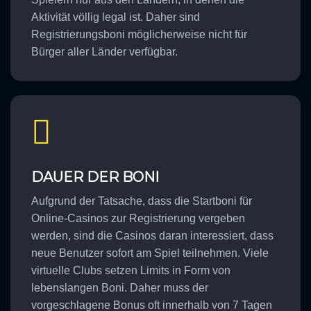
Aktivität völlig legal ist. Daher sind
Registrierungsboni möglicherweise nicht für
Bürger aller Länder verfügbar.
DAUER DER BONI
Aufgrund der Tatsache, dass die Startboni für
Online-Casinos zur Registrierung vergeben
werden, sind die Casinos daran interessiert, dass
neue Benutzer sofort am Spiel teilnehmen. Viele
virtuelle Clubs setzen Limits in Form von
lebenslangen Boni. Daher muss der
vorgeschlagene Bonus oft innerhalb von 7 Tagen