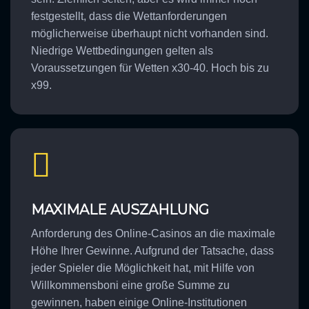
festgestellt, dass die Wettanforderungen
möglicherweise überhaupt nicht vorhanden sind.
Niedrige Wettbedingungen gelten als
Voraussetzungen für Wetten x30-40. Hoch bis zu
x99.
MAXIMALE AUSZAHLUNG
Anforderung des Online-Casinos an die maximale
Höhe Ihrer Gewinne. Aufgrund der Tatsache, dass
jeder Spieler die Möglichkeit hat, mit Hilfe von
Willkommensboni eine große Summe zu
gewinnen, haben einige Online-Institutionen